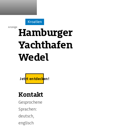
Kroatien
Anzeige
Hamburger
S
e
Yachthafen
g
Wedel
e
l
Übersicht
Ausstattung
Ansteuerung
Jetzt entdecken!
n
u
Kontakt
n
Gesprochene
Sprachen:
d
deutsch,
G
englisch