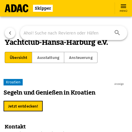
Skipper
MENÜ
Yachtclub-Hansa-Harburg e.V.
Übersicht
Ausstattung
Ansteuerung
Kroatien
Anzeige
Segeln und Genießen in Kroatien
Jetzt entdecken!
Kontakt