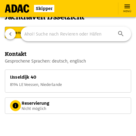
Skipper
MENÜ
Jachthaven Ĳsselzicht
Übersicht
Ausstattung
Ansteuerung
Kontakt
Gesprochene Sprachen: deutsch, englisch
IJsseldijk 40
8194 LE Veessen, Niederlande
Reservierung
Nicht möglich