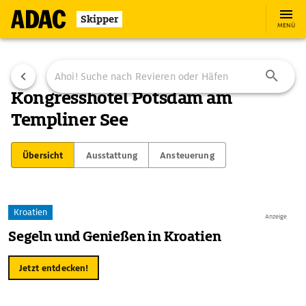
Skipper
MENÜ
Kongresshotel Potsdam am
Templiner See
Übersicht
Ausstattung
Ansteuerung
Kroatien
Anzeige
Segeln und Genießen in Kroatien
Jetzt entdecken!