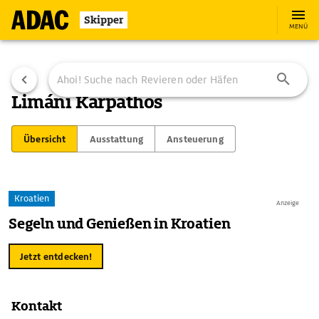
Skipper
MENÜ
Limáni Karpathos
Übersicht
Ausstattung
Ansteuerung
Kroatien
Anzeige
Segeln und Genießen in Kroatien
Jetzt entdecken!
Kontakt