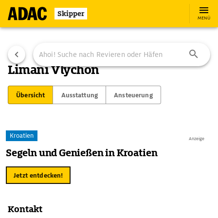
Skipper
MENÜ
Limani Vlychon
Übersicht
Ausstattung
Ansteuerung
Kroatien
Anzeige
Segeln und Genießen in Kroatien
Jetzt entdecken!
Kontakt