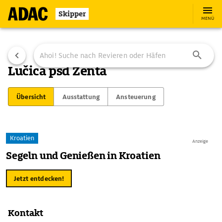
Skipper
MENÜ
Lučica pšd Zenta
Übersicht
Ausstattung
Ansteuerung
Kroatien
Anzeige
Segeln und Genießen in Kroatien
Jetzt entdecken!
Kontakt