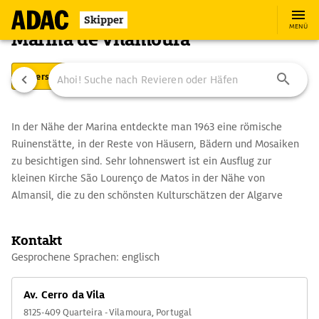
Skipper
MENÜ
Marina de Vilamoura
Übersicht
Ausstattung
Ansteuerung
In der Nähe der Marina entdeckte man 1963 eine römische
Ruinenstätte, in der Reste von Häusern, Bädern und Mosaiken
zu besichtigen sind. Sehr lohnenswert ist ein Ausflug zur
kleinen Kirche São Lourenço de Matos in der Nähe von
Almansil, die zu den schönsten Kulturschätzen der Algarve
zählt. Hinter der schlichten Fassade des weiß getünchten Baus
wird der Besucher geradezu überwältigt von dem mit blau-weiß
Kontakt
bemalten Kacheln (azulejos) ausgeschmückten einschiffigen
Gesprochene Sprachen: englisch
Innenraum und dem überbordenden Altar mit vergoldetem
Schnitzwerk. Unterhalb der Kirche befindet sich ein
Av. Cerro da Vila
Kulturzentrum.
8125-409 Quarteira - Vilamoura, Portugal