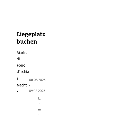
mondän
wie
Capri,
dafür
gemütlicher
Liegeplatz
und
buchen
vor
allem
Marina
gesünder:
di
Die
Forio
größte
d’Ischia
Insel
1
08.08.2026
des
Nacht
-
Golfs
09.08.2026
•
von
L:
Neapel
10
ist
m
seit
•