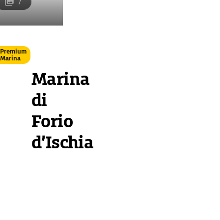
7
Premium
Marina
Marina
di
Forio
d’Ischia
Übersicht
Ausstattung
Ansteuerung
Nicht
so