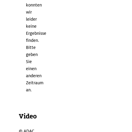
man
konnten
die
wir
gepflegtesten
leider
Thermalanlagen
keine
Ischias,
Ergebnisse
allen
finden.
voran
Bitte
die
geben
Poseidon-
Sie
Gärten
einen
mit
anderen
21
Zeitraum
unterschiedlich
an.
temperierten
Becken,
einem
Video
Meerwasserpool,
einer
Felssauna
©
ADAC