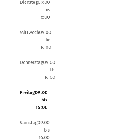
Inselgipfels
Dienstag
09:00
Epomeo
bis
in
16:00
Angriff
nehmen.
Mittwoch
09:00
Der
bis
Weg
16:00
führt
von
Donnerstag
09:00
Forio
bis
zur
16:00
Kapelle
S.
Freitag
09:00
Maria
bis
del
16:00
Monte
und
Samstag
09:00
durch
bis
die
16:00