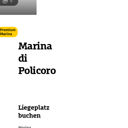
9
Premium
Marina
Marina
di
Policoro
Übersicht
Ausstattung
Ansteuerung
Liegeplatz
buchen
Marina