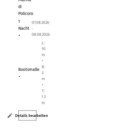
di
Policoro
1
07.08.2026
Nacht
-
08.08.2026
•
L:
10
m
•
B:
Bootsmaße
3
•
m
•
T:
1.3
m
Details bearbeiten