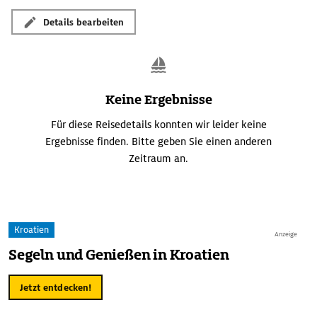
Borgo San Giuliano wuchs Federico Fellini auf. An den
Details bearbeiten
Hauswänden prangen gemalte Filmszenen aus "La Strada" oder
"La Dolce Vita", das "Museo Fellini" entführt den Besucher in
die oft skurrile Welt des Meisterregisseurs.
Keine Ergebnisse
Für diese Reisedetails konnten wir leider keine
Ergebnisse finden. Bitte geben Sie einen anderen
Zeitraum an.
Kroatien
Anzeige
Segeln und Genießen in Kroatien
Jetzt entdecken!