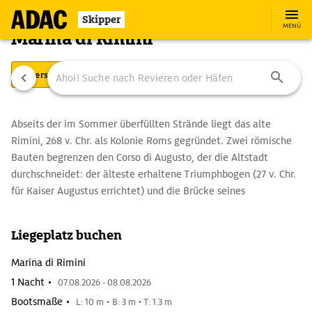
Skipper
MENÜ
Marina di Rimini
Übersicht
Ausstattung
Ansteuerung
Abseits der im Sommer überfüllten Strände liegt das alte
Rimini, 268 v. Chr. als Kolonie Roms gegründet. Zwei römische
Bauten begrenzen den Corso di Augusto, der die Altstadt
durchschneidet: der älteste erhaltene Triumphbogen (27 v. Chr.
für Kaiser Augustus errichtet) und die Brücke seines
Nachfolgers Tiberius, die mit ihren fünf Bögen das Wahrzeichen
der Stadt ist. Sehenswert ist auch der Dom, ein
Liegeplatz buchen
skulpturengeschmücktes, marmornes Meisterwerk der
Renaissance-Architektur. Am Corso liegt die zentrale Piazza
Marina di Rimini
Cavour mit der Fontana della Pigna. In dem Brunnen sind
1 Nacht •
07.08.2026 - 08.08.2026
Bestandteile aus verschiedensten Epochen verarbeitet, das
Bootsmaße •
L: 10 m • B: 3 m • T: 1.3 m
Becken stammt aus dem 15. Jh. Im angrenzenden Fischerviertel