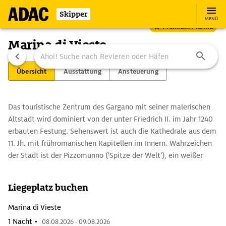
Skipper
MENÜ
Premium Marina
Marina di Vieste
Übersicht
Ausstattung
Ansteuerung
Das touristische Zentrum des Gargano mit seiner malerischen
Altstadt wird dominiert von der unter Friedrich II. im Jahr 1240
erbauten Festung. Sehenswert ist auch die Kathedrale aus dem
11. Jh. mit frühromanischen Kapitellen im Innern. Wahrzeichen
der Stadt ist der Pizzomunno ('Spitze der Welt'), ein weißer
Riesenfels, der am gleichnamigen Strand vor der Steilküste aus
dem Sand aufragt. Vom Wasser aus kann man eine weitere
Liegeplatz buchen
Hauptattraktion der Region entdecken: die bizarren
Küstenformationen und farbig leuchtenden Grotten an der
Marina di Vieste
östlichen Spitze des Gargano (z. B. die Grotta Campana).
1 Nacht •
08.08.2026 - 09.08.2026