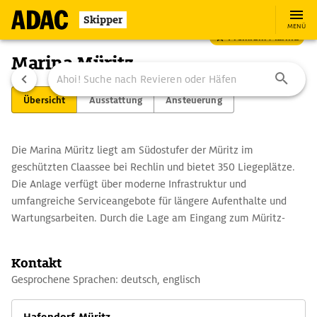
Skipper
MENÜ
Premium Marina
Marina Müritz
Übersicht
Ausstattung
Ansteuerung
Die Marina Müritz liegt am Südostufer der Müritz im
geschützten Claassee bei Rechlin und bietet 350 Liegeplätze.
Die Anlage verfügt über moderne Infrastruktur und
umfangreiche Serviceangebote für längere Aufenthalte und
Wartungsarbeiten. Durch die Lage am Eingang zum Müritz-
Nationalpark eröffnen sich vielfältige Möglichkeiten, die
weitläufige Seenlandschaft mit ihren Naturgebieten und Inseln
Kontakt
zu entdecken. Ergänzt wird der Aufenthalt durch Gastronomie,
Gesprochene Sprachen: deutsch, englisch
Einkaufsmöglichkeiten und Freizeitangebote in der Umgebung.