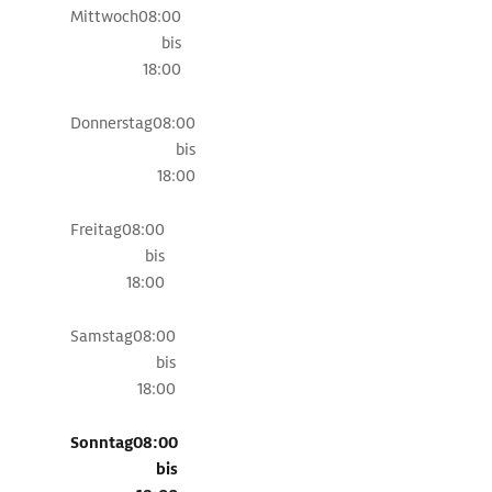
Mittwoch
08:00
und
bis
des
18:00
Müritz-
Nationalparks.
Donnerstag
08:00
Die
bis
naturkundliche
18:00
Sammlung
mit
Freitag
08:00
den
bis
Schwerpunkten
18:00
Botanik,
Ornithologie,
Samstag
08:00
Entomologie,
bis
Malakologie
18:00
und
Geologie
Sonntag
08:00
umfasst
bis
etwa