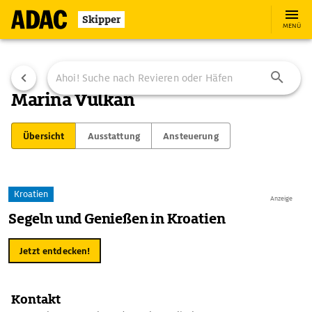
Skipper
MENÜ
Marina Vulkan
Übersicht
Ausstattung
Ansteuerung
Kroatien
Anzeige
Segeln und Genießen in Kroatien
Jetzt entdecken!
Kontakt