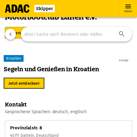
Skipper
MENÜ
Motorbootclub Lünen e.V.
Übersicht
Ausstattung
Ansteuerung
Kroatien
Anzeige
Segeln und Genießen in Kroatien
Jetzt entdecken!
Kontakt
Gesprochene Sprachen: deutsch, englisch
Provinzialstr. 8
45711 Datteln, Deutschland