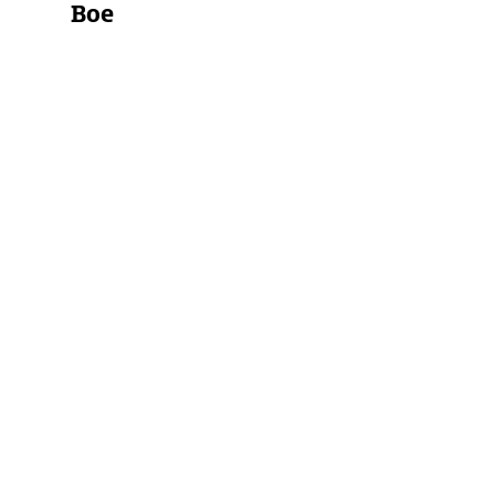
Boe
Westliches
Mittelmeer
Mittelmeer
Italien