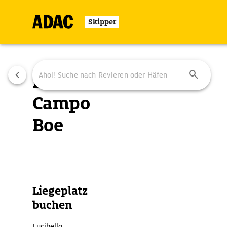
Skipper
Lucibello
Campo
Boe
Übersicht
Ausstattung
Ansteuerung
Liegeplatz
buchen
Lucibello