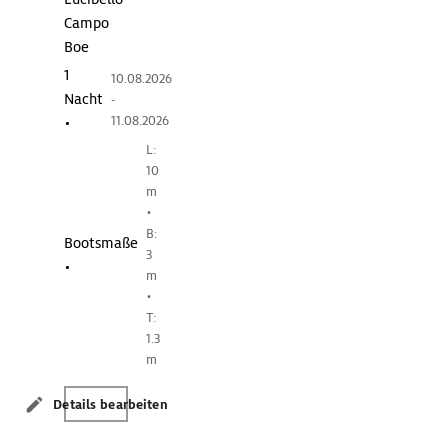
Campo
Boe
1
10.08.2026
Nacht
-
11.08.2026
•
L:
10
m
•
B:
Bootsmaße
3
•
m
•
T:
1.3
m
Details bearbeiten