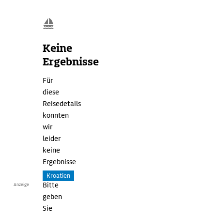
Keine
Ergebnisse
Für
diese
Reisedetails
konnten
wir
leider
keine
Ergebnisse
finden.
Kroatien
Bitte
Anzeige
S
geben
e
Sie