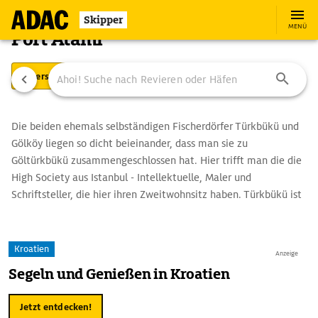
Skipper
MENÜ
Port Atami
Übersicht
Ausstattung
Ansteuerung
Die beiden ehemals selbständigen Fischerdörfer Türkbükü und
Gölköy liegen so dicht beieinander, dass man sie zu
Göltürkbükü zusammengeschlossen hat. Hier trifft man die die
High Society aus Istanbul - Intellektuelle, Maler und
Schriftsteller, die hier ihren Zweitwohnsitz haben. Türkbükü ist
bekannt für seine guten Fischrestaurants.
Kroatien
Anzeige
Segeln und Genießen in Kroatien
Jetzt entdecken!