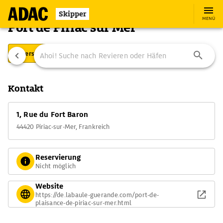
Skipper
MENÜ
Port de Piriac sur Mer
Übersicht
Ausstattung
Ansteuerung
Kontakt
1, Rue du Fort Baron
44420 Piriac-sur-Mer, Frankreich
Reservierung
Nicht möglich
Website
https://de.labaule-guerande.com/port-de-
plaisance-de-piriac-sur-mer.html