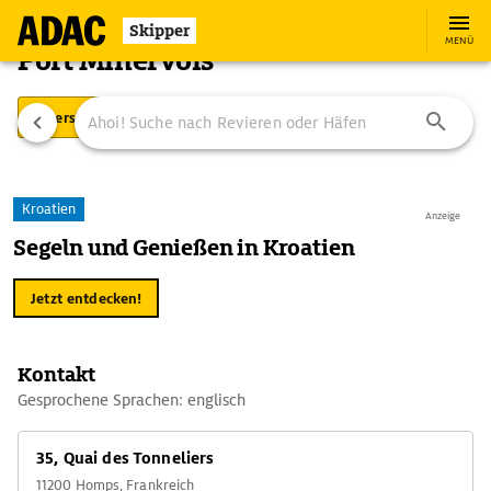
Skipper
MENÜ
Port Minervois
Übersicht
Ausstattung
Ansteuerung
Kroatien
Anzeige
Segeln und Genießen in Kroatien
Jetzt entdecken!
Kontakt
Gesprochene Sprachen: englisch
35, Quai des Tonneliers
11200 Homps, Frankreich