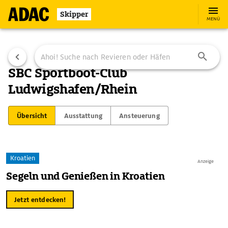
Skipper
MENÜ
SBC Sportboot-Club
Ludwigshafen/Rhein
Übersicht
Ausstattung
Ansteuerung
Kroatien
Anzeige
Segeln und Genießen in Kroatien
Jetzt entdecken!