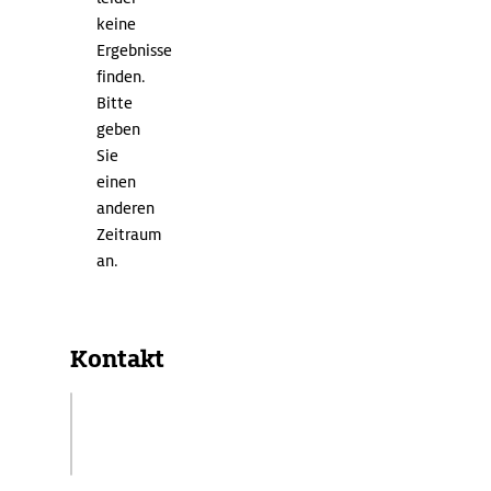
keine
Ergebnisse
finden.
Bitte
geben
Sie
einen
anderen
Zeitraum
an.
Kontakt
Notholmsvägen
593 38 Västervik, Schweden