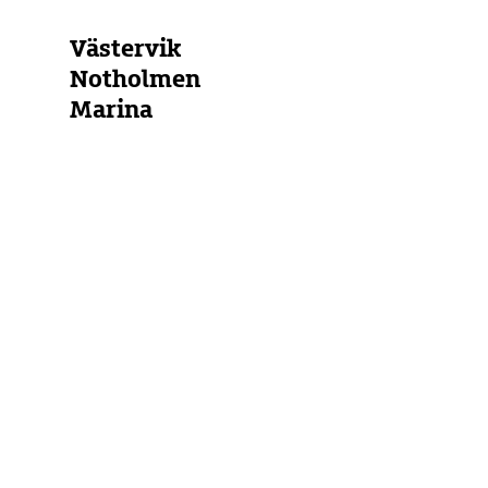
Västervik
Notholmen
Marina
Schweden
Schären
Südliche
und
Mittlere
Ostsee