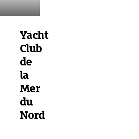
Yacht
Club
de
la
Mer
du
Nord
Übersicht
Ausstattung
Ansteuerung