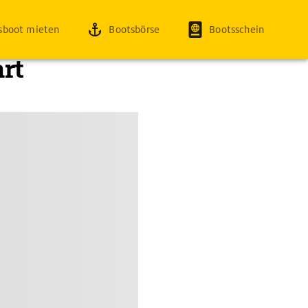
sboot mieten
Bootsbörse
Bootsschein
hrt