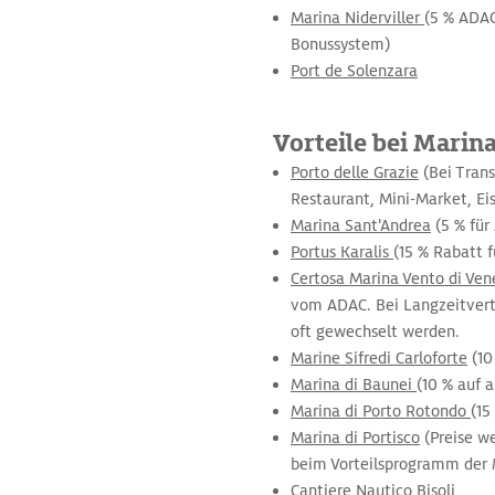
Marina Niderviller
(5 % ADAC
Bonussystem)
Port de Solenzara
Vorteile bei Marina
Porto delle Grazie
(Bei Trans
Restaurant, Mini-Market, Eis
Marina Sant'Andrea
(5 % für
Portus Karalis
(15 % Rabatt 
Certosa Marina Vento di Ven
vom ADAC. Bei Langzeitvert
oft gewechselt werden.
Marine Sifredi Carloforte
(10
Marina di Baunei
(10 % auf 
Marina di Porto Rotondo
(15
Marina di Portisco
(Preise w
beim Vorteilsprogramm der M
Cantiere Nautico Bisoli