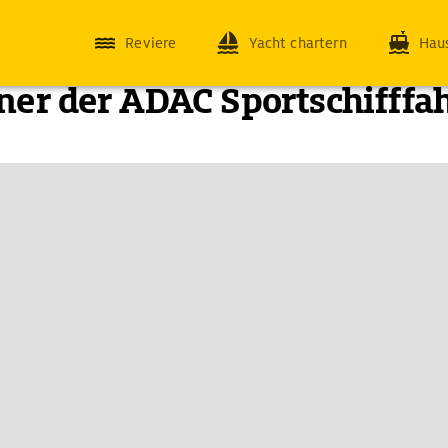
Reviere
Yacht chartern
Hau
ner der ADAC Sportschifffa