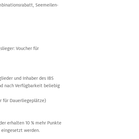
mbinationsrabatt, Seemeilen-
lieger: Voucher für
glieder und Inhaber des IBS
 nach Verfügbarkeit beliebig
r für Dauerliegeplätze)
der erhalten 10 % mehr Punkte
 eingesetzt werden.