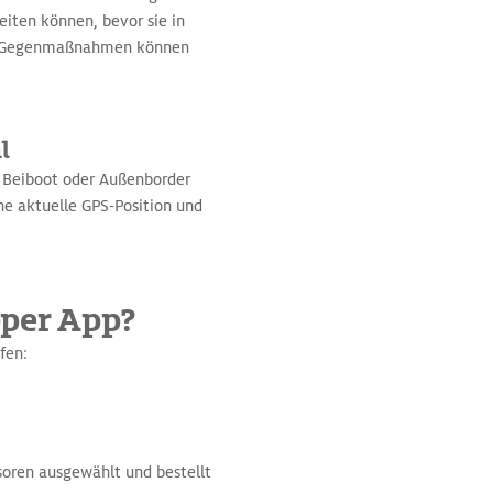
iten können, bevor sie in
nde Gegenmaßnahmen können
l
, Beiboot oder Außenborder
ne aktuelle GPS-Position und
pper App?
fen:
soren ausgewählt und bestellt