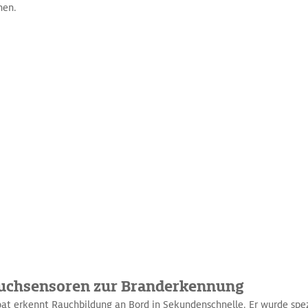
hen.
auchsensoren zur Branderkennung
t erkennt Rauchbildung an Bord in Sekundenschnelle. Er wurde spez