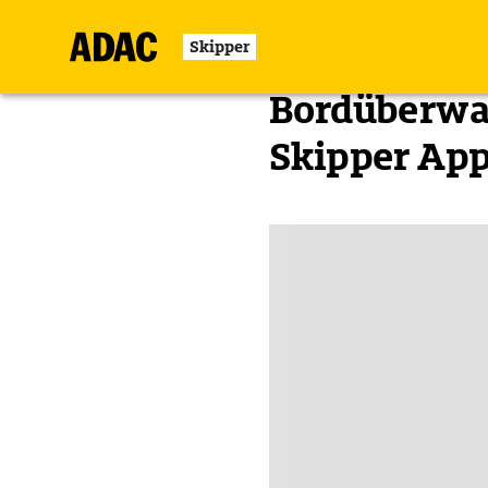
Skipper
Zurück
Bordüberwac
Skipper Ap