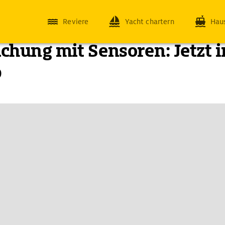
Reviere
Yacht chartern
Hau
hung mit Sensoren: Jetzt 
p