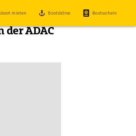
sboot mieten
Bootsbörse
Bootsschein
in der ADAC