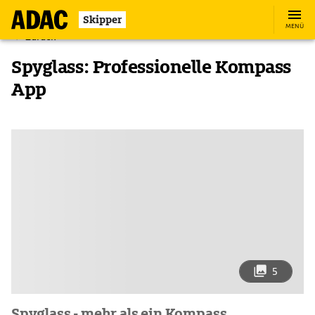
Skipper
MENÜ
Zurück
Spyglass: Professionelle Kompass
App
5
Spyglass - mehr als ein Kompass