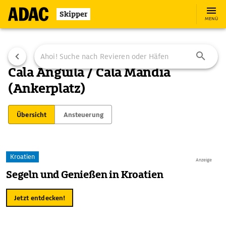
Skipper
MENÜ
Cala Anguila / Cala Mandia
(Ankerplatz)
Übersicht
Ansteuerung
Kroatien
Anzeige
Segeln und Genießen in Kroatien
Jetzt entdecken!