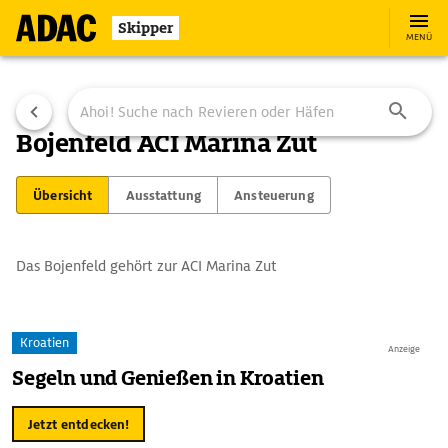
Skipper
MENÜ
Bojenfeld ACI Marina Zut
Übersicht
Ausstattung
Ansteuerung
Das Bojenfeld gehört zur ACI Marina Zut
Kroatien
Anzeige
Segeln und Genießen in Kroatien
Jetzt entdecken!