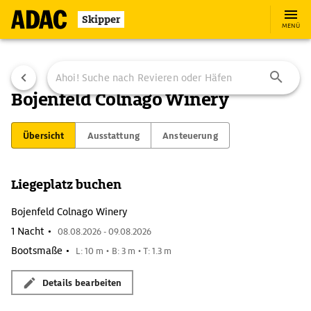
Skipper
MENÜ
Bojenfeld Colnago Winery
Übersicht
Ausstattung
Ansteuerung
Liegeplatz buchen
Bojenfeld Colnago Winery
1 Nacht •
08.08.2026 - 09.08.2026
Bootsmaße •
L: 10 m • B: 3 m • T: 1.3 m
Details bearbeiten