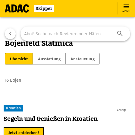
Skipper
MENÜ
Bojenfeld Slatinica
Übersicht
Ausstattung
Ansteuerung
16 Bojen
Kroatien
Anzeige
Segeln und Genießen in Kroatien
Jetzt entdecken!