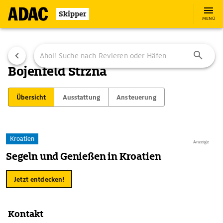
Skipper
MENÜ
Bojenfeld Stržna
Übersicht
Ausstattung
Ansteuerung
Kroatien
Anzeige
Segeln und Genießen in Kroatien
Jetzt entdecken!
Kontakt