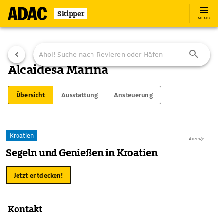
Skipper
MENÜ
Alcaidesa Marina
Übersicht
Ausstattung
Ansteuerung
Kroatien
Anzeige
Segeln und Genießen in Kroatien
Jetzt entdecken!
Kontakt