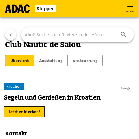
Skipper
MENÜ
Club Náutic de Salou
Übersicht
Ausstattung
Ansteuerung
Kroatien
Anzeige
Segeln und Genießen in Kroatien
Jetzt entdecken!
Kontakt