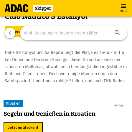
Skipper
MENÜ
Club Náutico S'Estanyol
Übersicht
Ausstattung
Ansteuerung
Nahe S'Estanyol und Sa Ràpita liegt die Platja es Trenc - mit 6
km Dünen und feinstem Sand gilt dieser Strand als einer der
schönsten Mallorcas, obwohl auch hier längst die Liegestühle in
Reih und Glied stehen. Doch wer einige Minuten durch den
Sand spaziert, findet noch ruhige Stellen, und auch FKK-Baden
ist vor allem in den dicht bewachsenen Dünen möglich.
Kroatien
Anzeige
Segeln und Genießen in Kroatien
Jetzt entdecken!