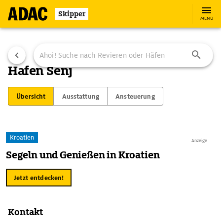
Skipper
MENÜ
Hafen Senj
Übersicht
Ausstattung
Ansteuerung
Kroatien
Anzeige
Segeln und Genießen in Kroatien
Jetzt entdecken!
Kontakt