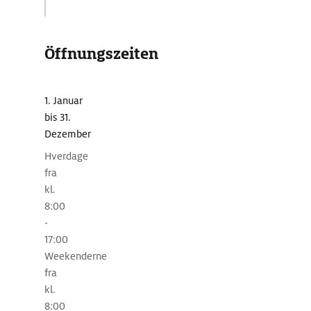
/hou-
havn.
dk/
Öffnungszeiten
1. Januar
bis 31.
Dezember
Hverdage
fra
kl.
8:00
-
17:00
Weekenderne
fra
kl.
8:00