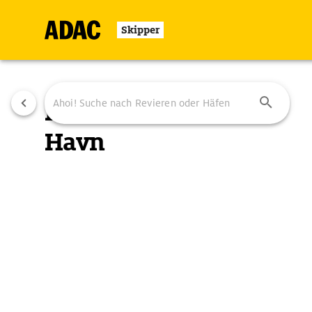
Skipper
Hou
Havn
Übersicht
Ausstattung
Ansteuerung
Durch
Steinmole
eingefasstes
Becken