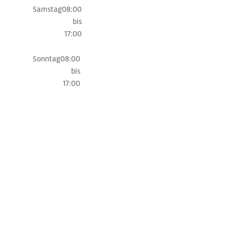
Samstag
08:00
bis
17:00
Sonntag
08:00
bis
17:00
Liegeplätze
in
der
Nähe
Marina
Bojenfeld
Ankerplatz