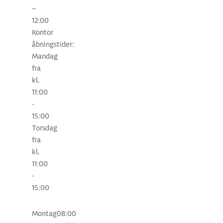
–
12:00
Kontor
åbningstider:
Mandag
fra
kl.
11:00
-
15:00
Torsdag
fra
kl.
11:00
-
15:00
Montag
08:00