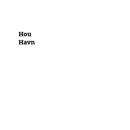
Alle Marinas anzeigen
Hou
Havn
Kattegat
Westliche
Ostsee
Wasserwanderrastplatz
Stadthafen
Ribnitz
Dänemark
Limfjord