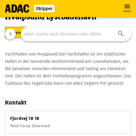
Skipper
MENÜ
Hvalpsund Lystbådehavn
Übersicht
Ausstattung
Ansteuerung
Yachthafen von Hvalpsund Der Yachthafen ist ein städtischer
Hafen in der Gemeinde Vesthimmerland am Lounshalvøen, wo
die Gewässer zwischen Himmerland und Salling am kleinsten
sind. Der Hafen ist dem Freihafenprogramm angeschlossen. Das
Clubhaus des Segelclubs kann von allen Seglern frei genutzt
werden. Wenn Sie ein Ticket am Automaten in "Moleknasten"
kaufen, erhalten Sie auch den Code für das Clubhaus.
Kontakt
"Moleknasten" ist das Servicegebäude der Gemeinde Farsø für
alle Hafenbenutzer, einschließlich Gastsegler. Das
Fjordvej 18 18
"Moleknasten" enthält viele Einrichtungen: Küche, Ess- /
9640 Farsø, Dänemark
Wohnzimmer, Gefrierschrank für Kühlelemente, TV, WC,
Dusche, Waschmaschine, Trockner. Es gibt Verkaufsautomaten