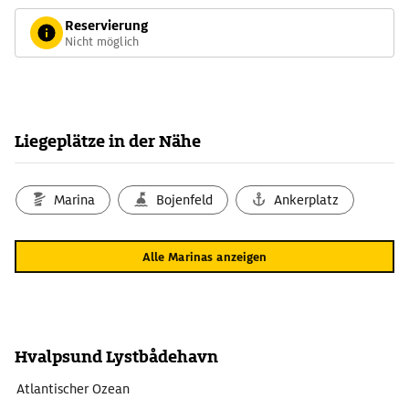
für Bad, Waschmaschine und Trockner. Es werden 10-Kronen-
Reservierung
Stücke verwendet Am Wasser gibt es einen gemütlichen
Nicht möglich
Bereich mit Grill, Tischen, Bänken und Petanque Court.
Liegeplätze in der Nähe
Marina
Bojenfeld
Ankerplatz
Alle Marinas anzeigen
Hvalpsund Lystbådehavn
Atlantischer Ozean