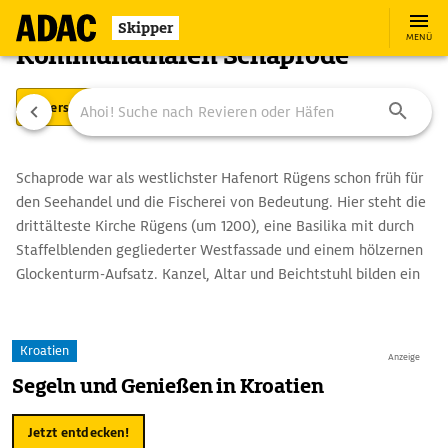
Skipper
MENÜ
Kommunalhafen Schaprode
Übersicht
Ausstattung
Ansteuerung
Schaprode war als westlichster Hafenort Rügens schon früh für
den Seehandel und die Fischerei von Bedeutung. Hier steht die
drittälteste Kirche Rügens (um 1200), eine Basilika mit durch
Staffelblenden gegliederter Westfassade und einem hölzernen
Glockenturm-Aufsatz. Kanzel, Altar und Beichtstuhl bilden ein
schönes Barockensemble. Die Glasmalereien an den Fenstern
zeigen Schiffe und Kapitänsnamen.
Kroatien
Anzeige
Segeln und Genießen in Kroatien
Jetzt entdecken!