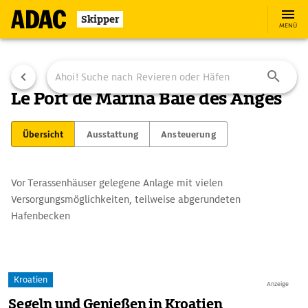
Skipper
MENÜ
Le Port de Marina Baie des Anges
Übersicht
Ausstattung
Ansteuerung
Vor Terassenhäuser gelegene Anlage mit vielen
Versorgungsmöglichkeiten, teilweise abgerundeten
Hafenbecken
Kroatien
Anzeige
Segeln und Genießen in Kroatien