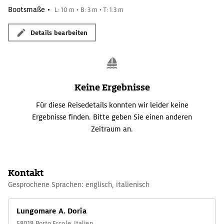
Aussichtspunkten und Türmen geführt – mitten im Schilfrohr
Bootsmaße •
L: 10 m • B: 3 m • T: 1.3 m
zwischen Dünen, flachen Seen und Wäldchen.
Details bearbeiten
Keine Ergebnisse
Für diese Reisedetails konnten wir leider keine
Ergebnisse finden. Bitte geben Sie einen anderen
Zeitraum an.
Kontakt
Gesprochene Sprachen: englisch, italienisch
Lungomare A. Doria
58018 Porto Ercole, Italien