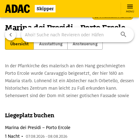
Skipper
MENÜ
Premium Marina
Marina dei Presidi – Porto Ercole
Übersicht
Ausstattung
Ansteuerung
In der Pfarrkirche des malerisch an den Hang geschmiegten
Porto Ercole wurde Caravaggio beigesetzt, der hier 1610 an
Malaria starb. Lohnend ist ein Abstecher nach Orbetello, dessen
historisches Zentrum man leicht zu Fuß erkunden kann.
Sehenswert sind der Dom mit seiner gotischen Fassade sowie
die spanischen Befestigungsanlagen, die Stadttore,
Wehrmauern und ein Pulvermagazin umfassen (heute Sitz des
Liegeplatz buchen
Archäologischen Museums). In der Lagune steht eine
historische Windmühle spanischen Ursprungs. Im WWF-
Marina dei Presidi – Porto Ercole
Naturreservat Oasi di Orbetello wird man über Stege zu
1 Nacht •
07.08.2026 - 08.08.2026