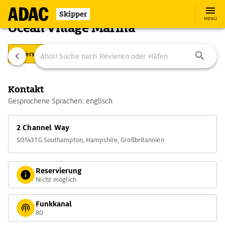
Skipper
MENÜ
Ocean Village Marina
Übersicht
Ausstattung
Ansteuerung
Kontakt
Gesprochene Sprachen: englisch
2 Channel Way
SO143TG Southampton, Hampshire, Großbritannien
Reservierung
Nicht möglich
Funkkanal
80