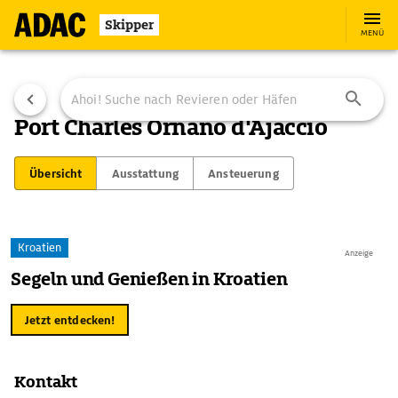
Skipper
MENÜ
Port Charles Ornano d'Ajaccio
Übersicht
Ausstattung
Ansteuerung
Kroatien
Anzeige
Segeln und Genießen in Kroatien
Jetzt entdecken!
Kontakt