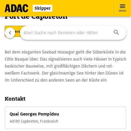
Skipper
MENÜ
Port de Capbreton
Übersicht
Ausstattung
Ansteuerung
Bei dem eleganten Seebad Hossegor geht die Silberküste in die
Côte Basque über. Das signalisieren auch viele Häuser in typisch
baskischer Bauweise, mit großflächigen Dächern und rot-
weißem Fachwerk. Der gleichnamige See hinter den Dünen ist
im Unterschied zu den anderen Seen an der Küste ein
Salzgewässer und durch einen Kanal mit dem Meer verbunden.
Sehr empfehlenswert ist ein Spaziergang rund um den See (6
Kontakt
km) mit Blick auf viele schöne Sommerhäuser, einige
Sandstrände und, bei entsprechendem Wetter, auf ein
Quai Georges Pompidou
wogendes Meer von Segeln aller Art. In Capbreton informiert
40130 Capbreton, Frankreich
das Écomusée de la Pêche & Aquarium über Meeresflora und –
fauna sowie die Geschichte des Fischfangs vor der Küste.