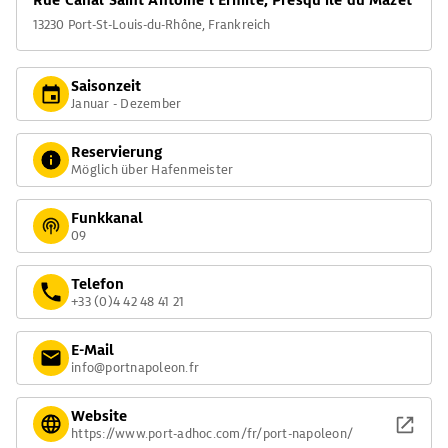
Rue Canal Saint Antoine l'Ermite, Presqu'île du Mazet
camarguaise" gehören die Vorführungen der Gardians, darunter
13230 Port-St-Louis-du-Rhône, Frankreich
auch die "ferrade", das Brennen der Jungstiere mit dem Zeichen
des Hofs.
Saisonzeit
Januar - Dezember
Reservierung
Möglich über Hafenmeister
Funkkanal
09
Telefon
+33 (0)4 42 48 41 21
E-Mail
info@portnapoleon.fr
Website
https://www.port-adhoc.com/fr/port-napoleon/