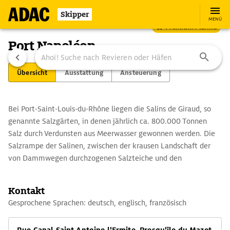
Skipper
MENÜ
Premium Marina
Port Napoléon
Übersicht
Ausstattung
Ansteuerung
Bei Port-Saint-Louis-du-Rhône liegen die Salins de Giraud, so
genannte Salzgärten, in denen jährlich ca. 800.000 Tonnen
Salz durch Verdunsten aus Meerwasser gewonnen werden. Die
Salzrampe der Salinen, zwischen der krausen Landschaft der
von Dammwegen durchzogenen Salzteiche und den
Weidegebieten alter Bauernhöfe gelegen, bildet eine schöne
Aussichtsplattform für Liebhaber der stillen Camargue. In dem
Kontakt
Gebiet nördlich der Salzgärten bieten etliche Reiterhöfe (z. B.
Gesprochene Sprachen: deutsch, englisch, französisch
in Le Sambuc) einen erlebnisreichen Tag bei den Gardians, den
Cowboys der Camargue, an. Zu einer solchen "Journée