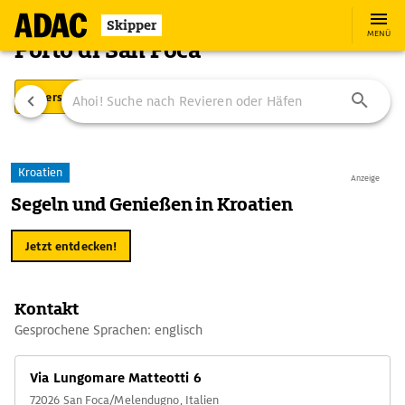
Skipper
MENÜ
Porto di San Foca
Übersicht
Ausstattung
Ansteuerung
Kroatien
Anzeige
Segeln und Genießen in Kroatien
Jetzt entdecken!
Kontakt
Gesprochene Sprachen: englisch
Via Lungomare Matteotti 6
72026 San Foca/Melendugno, Italien