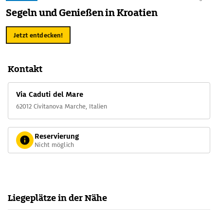
Annunziata (9. Jh.), ein kunsthistorisches Kleinod im
Segeln und Genießen in Kroatien
romanischen Stil, einen Besuch wert. Ebenso attraktiv sind die
nahegelegenen Städtchen Morovalle - dort gibt es ein
Jetzt entdecken!
eindrucksvolles Krippenmuseum zu sehen - und Montelupone.
Kontakt
Via Caduti del Mare
62012 Civitanova Marche, Italien
Reservierung
Nicht möglich
Liegeplätze in der Nähe