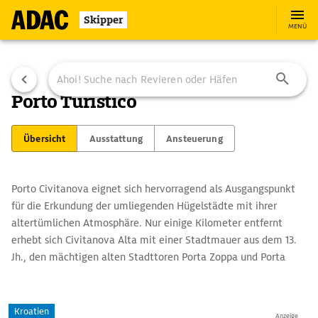
Skipper
MENÜ
Porto Turistico
Übersicht
Ausstattung
Ansteuerung
Porto Civitanova eignet sich hervorragend als Ausgangspunkt
für die Erkundung der umliegenden Hügelstädte mit ihrer
altertümlichen Atmosphäre. Nur einige Kilometer entfernt
erhebt sich Civitanova Alta mit einer Stadtmauer aus dem 13.
Jh., den mächtigen alten Stadttoren Porta Zoppa und Porta
Marina sowie dem Palazzo Ducale der Herzöge Cesarini (13. Jh.).
Nach weiteren 5 km erreicht man auf einer schmalen Straße
Montecósaro - hier ist insbesondere die Chiesa Santissima
Kroatien
Anzeige