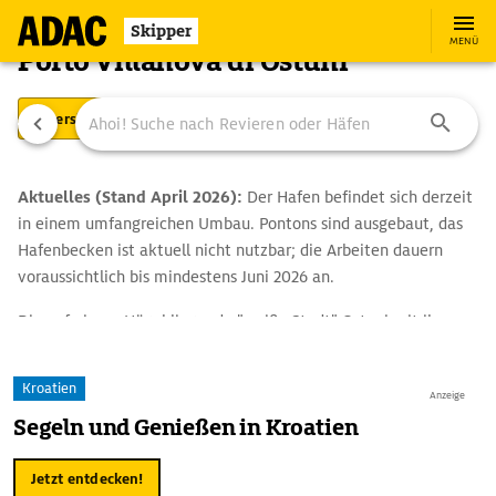
Skipper
MENÜ
Porto Villanova di Ostuni
Übersicht
Ausstattung
Ansteuerung
Aktuelles (Stand April 2026):
Der Hafen befindet sich derzeit
in einem umfangreichen Umbau. Pontons sind ausgebaut, das
Hafenbecken ist aktuell nicht nutzbar; die Arbeiten dauern
voraussichtlich bis mindestens Juni 2026 an.
Die auf einem Hügel liegende "weiße Stadt" Ostuni mit ihren
malerischen Gassen ist einen Ausflug wert. An der Piazza della
Libertà befinden sich das in einem ehemaligen Kloster
Kroatien
Anzeige
untergebrachte Rathaus und die barocke Oronzo-Säule.
Segeln und Genießen in Kroatien
Weitere Sehenswürdigkeiten sind die mächtige Kathedrale und
die Barockkirche Santa Maria Maddalena. Eine Besonderheit
Jetzt entdecken!
der Region nordwestlich von Ostuni sind die so genannten