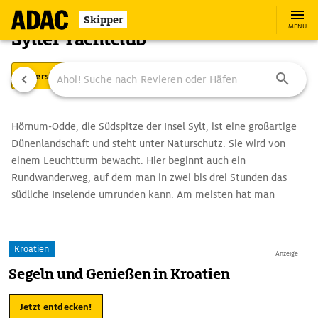
Skipper
MENÜ
Sylter Yachtclub
Übersicht
Ausstattung
Ansteuerung
Hörnum-Odde, die Südspitze der Insel Sylt, ist eine großartige
Dünenlandschaft und steht unter Naturschutz. Sie wird von
einem Leuchtturm bewacht. Hier beginnt auch ein
Rundwanderweg, auf dem man in zwei bis drei Stunden das
südliche Inselende umrunden kann. Am meisten hat man
davon, wenn man sich einer geführten Wanderung der
Schutzstation Wattenmeer anschließt.
Kroatien
Anzeige
Segeln und Genießen in Kroatien
Jetzt entdecken!