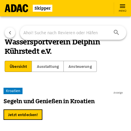
Skipper
MENÜ
Wassersportverein Delphin
Kührstedt e.V.
Übersicht
Ausstattung
Ansteuerung
Kroatien
Anzeige
Segeln und Genießen in Kroatien
Jetzt entdecken!