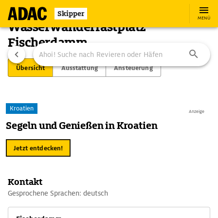
Skipper
MENÜ
Wasserwanderrastplatz
Fischerdamm
Übersicht
Ausstattung
Ansteuerung
Kroatien
Anzeige
Segeln und Genießen in Kroatien
Jetzt entdecken!
Kontakt
Gesprochene Sprachen: deutsch